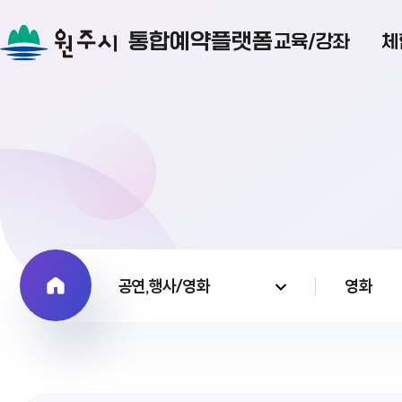
통합예약플랫폼
교육/강좌
체
공연,행사/영화
영화