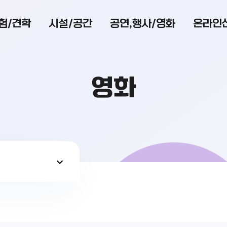
험/견학
시설/공간
공연,행사/영화
온라인
영화