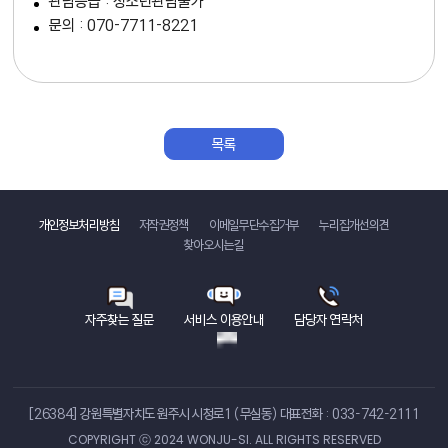
관람등급 : 청소년관람불가
문의 : 070-7711-8221
목록
바로가기
개인정보처리방침
저작권정책
이메일무단수집거부
누리집개선의견
찾아오시는길
자주찾는 질문
서비스 이용안내
담당자 연락처
[26384] 강원특별자치도 원주시 시청로1 （무실동）
대표전화 : 033-742-2111
COPYRIGHT ⓒ 2024 WONJU-SI. ALL RIGHTS RESERVED