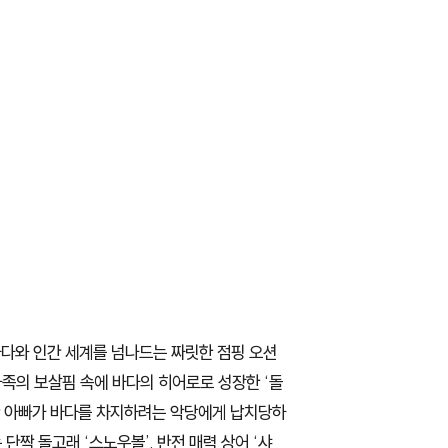
 바다와 인간 세계를 넘나드는 짜릿한 점핑 오션
족의 보살핌 속에 바다의 히어로로 성장한 ‘돌
만난 아빠가 바다를 차지하려는 악당에게 납치당하
단짝 돌고래 ‘스노우볼’, 반전 매력 상어 ‘샤