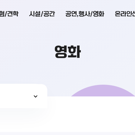
험/견학
시설/공간
공연,행사/영화
온라인
영화