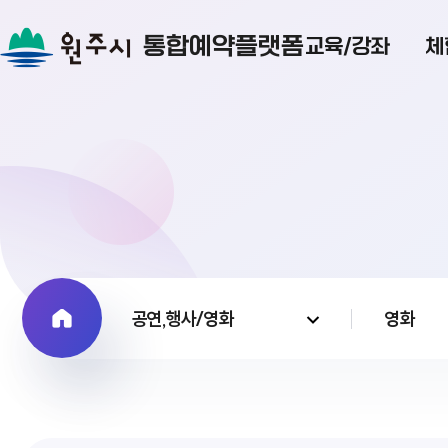
통합예약플랫폼
교육/강좌
체
공연,행사/영화
영화