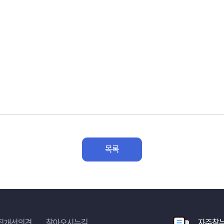
목록
집개선의견
찾아오시는길
자주찾는