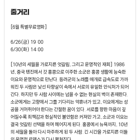
줄거리
[6월 특별무료영화]
6/26(금) 19:00
6/30(화) 14:00
[10년의 세월을 가로지른 엇갈림, 그리고 운명적인 재회] 1986
년, 중국 톈진에서 갓 홍콩으로 이주한 소군은 홍콩 생활에 능숙한
이요와 운명적으로 만난다. 등려군의 노래를 매개로 급속도로 가까
워진 두 사람은 낯선 타향살이 속에서 서로의 유일한 안식처가 되어
간다. 하지만 두 사람 사이에는 넘을 수 없는 현실의 벽이 존재한다.
소군에게는 고향에서 그를 기다리는 약혼녀가 있고, 이요에게는 성
공을 거머쥐어야 한다는 간절한 꿈이 있다. 서로를 향한 마음이 깊
어질수록 죄책감과 현실적인 불안함은 커져만 가고, 소군과 이요는
결국 엇갈린 선택을 하며 헤어지게 된다. 홍콩에서 뉴욕까지, 10년
의 세월을 돌아 다시 마주하게 된 두 사람. 긴 시간을 가로지른 이들
의 운명적 로맨스가 다시 펼쳐진다.