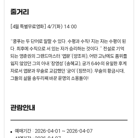
줄거리
[4월 특별무료영화] 4/7(화) 14:00
“쿵푸는 두 단어로 말할 수 있다. 수평과 수직! 지는 자는 수평이 된
다. 최후에 수직으로 서 있는 자가 승리하는 것이다.” 전설로 기억
되는 영춘권의 그랜드마스터 ‘엽문’(양조위), 어떤 고난에도 품위를
잃지 않았던 그의 아내 ‘장영성’(송혜교), 궁가 64수의 유일한 후계
자로서 엽문과 무술로 교감했던 ‘궁이’(장쯔이). 무술의 황금시대,
그들의 삶을 송두리째 바꾼 운명의 소용돌이!
관람안내
예매기간 : 2026-04-01 ~ 2026-04-07