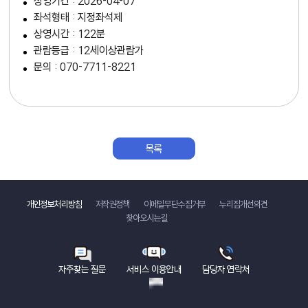
상영기간 : 2026-04-07
좌석형태 : 지정좌석제
상영시간 : 122분
관람등급 : 12세이상관람가
문의 : 070-7711-8221
목록
바로가기
개인정보처리방침
저작권정책
이메일무단수집거부
누리집개선의견
찾아오시는길
자주찾는 질문
서비스 이용안내
담당자 연락처