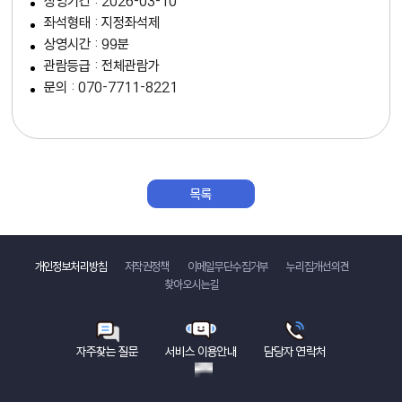
상영기간 : 2026-03-10
좌석형태 : 지정좌석제
상영시간 : 99분
관람등급 : 전체관람가
문의 : 070-7711-8221
목록
바로가기
개인정보처리방침
저작권정책
이메일무단수집거부
누리집개선의견
찾아오시는길
자주찾는 질문
서비스 이용안내
담당자 연락처