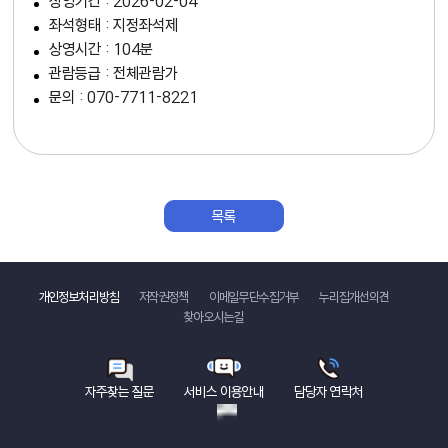
상영기간 : 2026-02-04
좌석형태 : 지정좌석제
상영시간 : 104분
관람등급 : 전체관람가
문의 : 070-7711-8221
목록
바로가기
개인정보처리방침
저작권정책
이메일무단수집거부
누리집개선의견
찾아오시는길
자주찾는 질문
서비스 이용안내
담당자 연락처