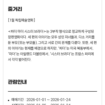
줄거리
[1월 독립예술영화]
<파더 마더 시스터 브라더>는 3부작 형식으로 정교하게 구성된
장편영화이다. 세 편의 이야기는 모두 성인 자녀들과, 다소 거리를
둔 부모(또는 부모들), 그리고 서로 간의 관계를 다룬다. 또한, 세 편
의 이야기는 현재를 배경으로 하지만, '파더'는 미국 북동부에서,
'마더'는 아일랜드 더블린에서, '시스터 브라더'는 프랑스 파리에
서 각각 벌어진다.
관람안내
예매기간 : 2026-01-01 ~ 2026-01-24