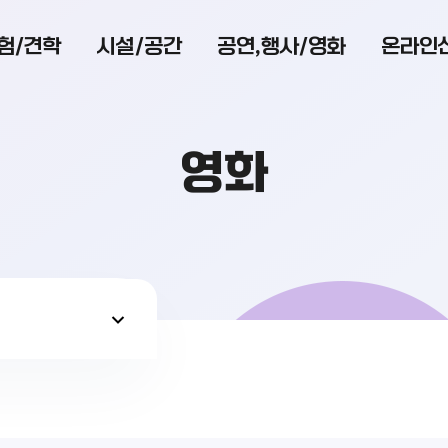
험/견학
시설/공간
공연,행사/영화
온라인
영화