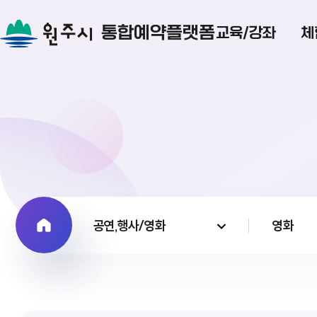
통합예약플랫폼
교육/강좌
체
공연,행사/영화
영화