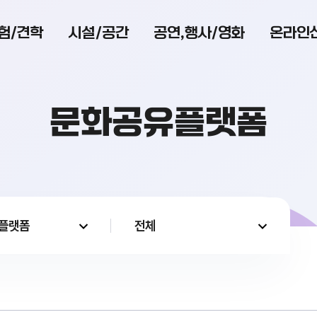
험/견학
시설/공간
공연,행사/영화
온라인
문화공유플랫폼
플랫폼
전체