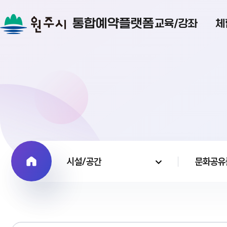
통합예약플랫폼
교육/강좌
체
시설/공간
문화공유