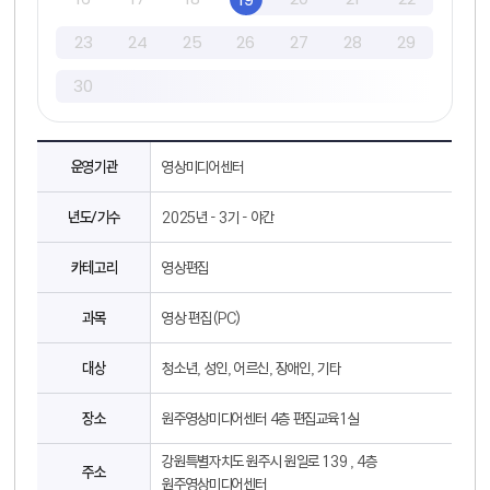
23
24
25
26
27
28
29
30
교육정보 - 구분, 운영기관, 년도/기수, 카테고리, 과목, 대상, 장소, 주소, 접수기간, 운영기간, 운영시간, 운영요일, 모집인원, 대기모집인원, 이용요금, 교재비, 선별방법, 예약방법, 문의전화, 강의계획서 정보제공
운영기관
영상미디어센터
년도/기수
2025년 - 3기 - 야간
카테고리
영상편집
과목
영상 편집(PC)
대상
청소년, 성인, 어르신, 장애인, 기타
장소
원주영상미디어센터 4층 편집교육1실
강원특별자치도 원주시 원일로 139 , 4층
주소
원주영상미디어센터