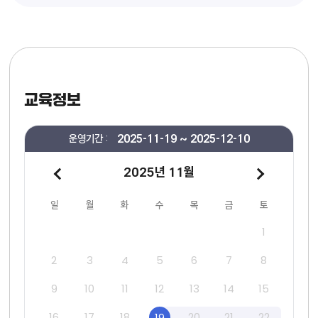
교육정보
운영기간 :
2025-11-19 ~ 2025-12-10
2025년 11월
수강신청 기간 달력 - 일,월,화,수,목,금,토요일 일정포함
일
월
화
수
목
금
토
1
2
3
4
5
6
7
8
9
10
11
12
13
14
15
16
17
18
20
21
22
19