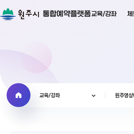
통합예약플랫폼
교육/강좌
체
교육/강좌
원주영상