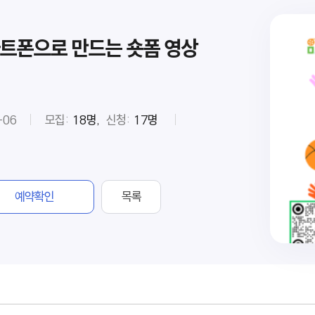
트폰으로 만드는 숏폼 영상
-06
모집:
18명,
신청:
17명
예약확인
목록