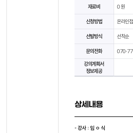
재료비
0 원
신청방법
온라인
선발방식
선착순
문의전화
070-77
강의계획서
정보제공
상세내용
- 강사 : 임 ㅇ 식