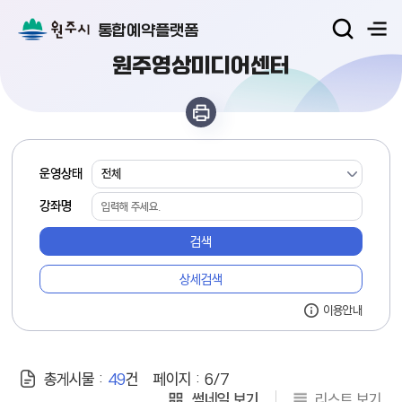
통합예약플랫폼
원주영상미디어센터
교육·강좌 일반검색
운영상태
강좌명
검색
상세검색
안내
이용안내
총게시물 :
49
건
페이지 :
6/7
썸네일 보기
리스트 보기