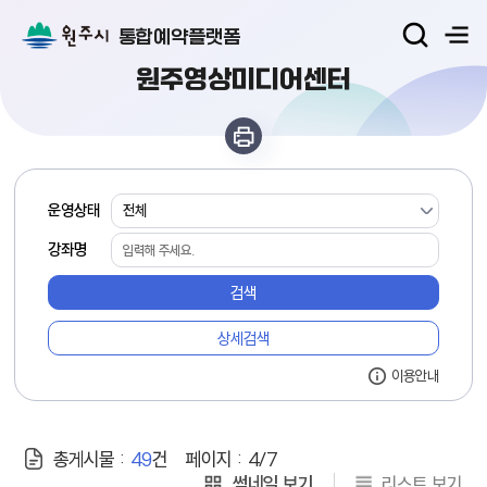
통합예약플랫폼
원주영상미디어센터
교육·강좌 일반검색
운영상태
강좌명
검색
상세검색
안내
이용안내
총게시물 :
49
건
페이지 :
4/7
썸네일 보기
리스트 보기